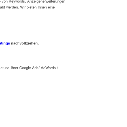
e von Keywords, Anzeigenerweiterungen
t werden. Wir bieten Ihnen eine
tings
nachvollziehen.
Setups Ihrer Google Ads/ AdWords /
SEA Kampagnen-Check