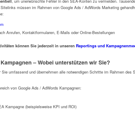
entiell
, um unerwünschte Fehler in den SEA-Konten zu vermeiden. Tausend
Sitelinks müssen im Rahmen von Google Ads / AdWords Marketing gehandhab
e:
em
h Anrufen, Kontaktformularen, E-Mails oder Online-Bestellungen
tivitäten können Sie jederzeit in unseren
Reportings und Kampagnenmee
 Kampagnen – Wobei unterstützen wir Sie?
ir Sie umfassend und übernehmen alle notwendigen Schritte im Rahmen des 
Bereich von Google Ads / AdWords Kampagnen:
SEA Kampagne (beispielsweise KPI und ROI)
Praxismarketing